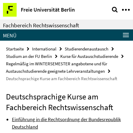
Springe
Service-
Freie Universität Berlin
direkt
Navigation
zu
Fachbereich Rechtswissenschaft
Inhalt
MENÜ
Startseite
International
Studierendenaustausch
Studium an der FU Berlin
Kurse für Austauschstudierende
Regelmäßig im WINTERSEMESTER angebotene und für
Austauschstudierende geeignete Lehrveranstaltungen
Deutschsprachige Kurse am Fachbereich Rechtswissenschaft
Deutschsprachige Kurse am
Fachbereich Rechtswissenschaft
Einführung in die Rechtsordnung der Bundesrepublik
Deutschland