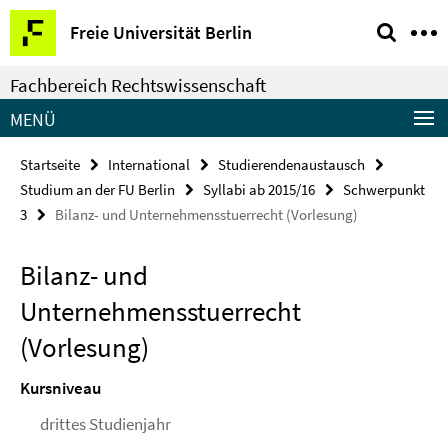
Springe
Service-
Freie Universität Berlin
direkt
Navigation
zu
Fachbereich Rechtswissenschaft
Inhalt
MENÜ
Startseite
International
Studierendenaustausch
Studium an der FU Berlin
Syllabi ab 2015/16
Schwerpunkt
3
Bilanz- und Unternehmensstuerrecht (Vorlesung)
Bilanz- und
Unternehmensstuerrecht
(Vorlesung)
Kursniveau
drittes Studienjahr