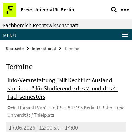
Springe
Service-
Freie Universität Berlin
direkt
Navigation
zu
Fachbereich Rechtswissenschaft
Inhalt
MENÜ
Startseite
International
Termine
Termine
Info-Veranstaltung "Mit Recht im Ausland
studieren" für Studierende des 2. und des 4.
Fachsemesters
Ort:
Hörsaal I Van't-Hoff-Str. 8 14195 Berlin U-Bahn: Freie
Universität / Thielplatz
17.06.2026 | 12:00 s.t. - 14:00