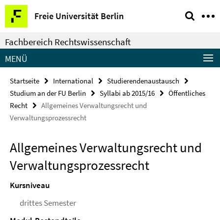
Springe
Service-
Freie Universität Berlin
direkt
Navigation
zu
Fachbereich Rechtswissenschaft
Inhalt
MENÜ
Startseite
International
Studierendenaustausch
Studium an der FU Berlin
Syllabi ab 2015/16
Öffentliches
Recht
Allgemeines Verwaltungsrecht und
Verwaltungsprozessrecht
Allgemeines Verwaltungsrecht und
Verwaltungsprozessrecht
Kursniveau
drittes Semester