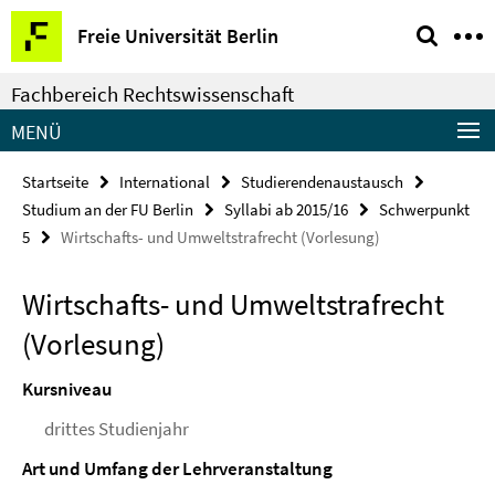
Springe
Service-
Freie Universität Berlin
direkt
Navigation
zu
Fachbereich Rechtswissenschaft
Inhalt
MENÜ
Startseite
International
Studierendenaustausch
Studium an der FU Berlin
Syllabi ab 2015/16
Schwerpunkt
5
Wirtschafts- und Umweltstrafrecht (Vorlesung)
Wirtschafts- und Umweltstrafrecht
(Vorlesung)
Kursniveau
drittes Studienjahr
Art und Umfang der Lehrveranstaltung