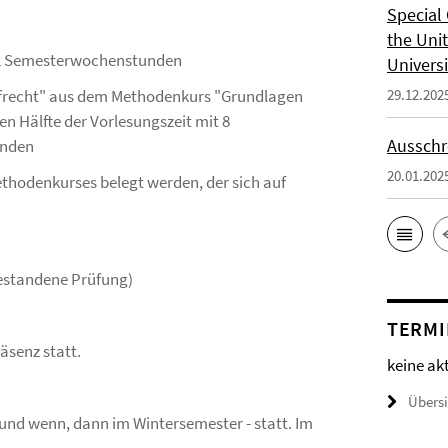
Special 
the Uni
/ 2 Semesterwochenstunden
Universi
afrecht" aus dem Methodenkurs "Grundlagen
29.12.202
en Hälfte der Vorlesungszeit mit 8
Ausschr
unden
20.01.202
ethodenkurses belegt werden, der sich auf
estandene Prüfung)
TERMI
äsenz statt.
keine ak
Übers
und wenn, dann im Wintersemester - statt. Im