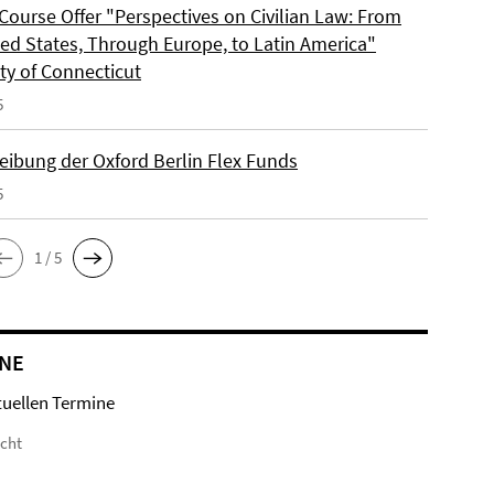
Course Offer "Perspectives on Civilian Law: From
ted States, Through Europe, to Latin America"
ty of Connecticut
5
eibung der Oxford Berlin Flex Funds
5
1 / 5
NE
tuellen Termine
icht