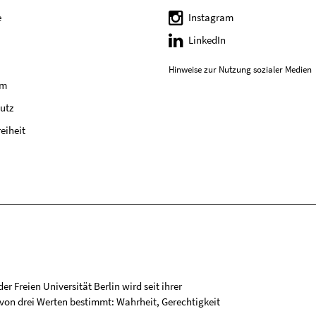
e
Instagram
LinkedIn
Hinweise zur Nutzung sozialer Medien
um
utz
reiheit
r Freien Universität Berlin wird seit ihrer
on drei Werten bestimmt: Wahrheit, Gerechtigkeit