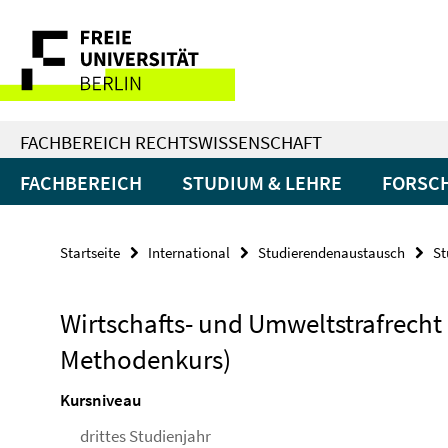
Springe
Service-
direkt
zu
Navigation
Inhalt
FACHBEREICH RECHTSWISSENSCHAFT
FACHBEREICH
STUDIUM & LEHRE
FORSC
Startseite
International
Studierendenaustausch
St
Wirtschafts- und Umweltstrafrecht
Methodenkurs)
Kursniveau
drittes Studienjahr