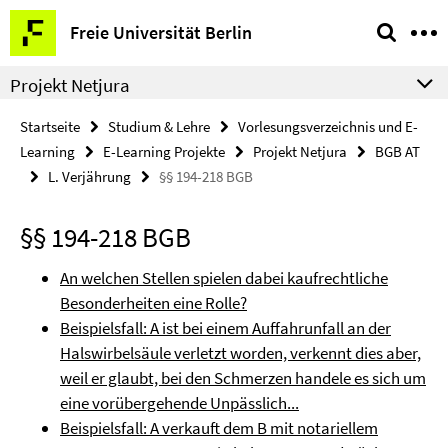
Springe
Service-
Freie Universität Berlin
direkt
Navigation
zu
Projekt Netjura
Inhalt
Startseite
Studium & Lehre
Vorlesungsverzeichnis und E-
Learning
E-Learning Projekte
Projekt Netjura
BGB AT
L. Verjährung
§§ 194-218 BGB
§§ 194-218 BGB
An welchen Stellen spielen dabei kaufrechtliche
Besonderheiten eine Rolle?
Beispielsfall: A ist bei einem Auffahrunfall an der
Halswirbelsäule verletzt worden, verkennt dies aber,
weil er glaubt, bei den Schmerzen handele es sich um
eine vorübergehende Unpässlich...
Beispielsfall: A verkauft dem B mit notariellem