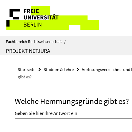
Springe
Service-
direkt
zu
Navigation
Inhalt
Fachbereich Rechtswissenschaft
/
PROJEKT NETJURA
Startseite
Studium & Lehre
Vorlesungsverzeichnis und 
gibt es?
Welche Hemmungsgründe gibt es?
Geben Sie hier Ihre Antwort ein