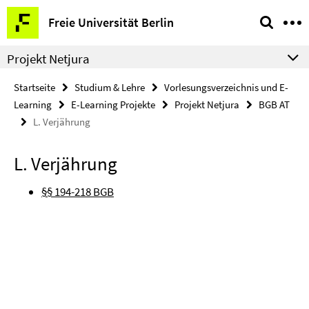
Springe
Service-
Freie Universität Berlin
direkt
Navigation
zu
Projekt Netjura
Inhalt
Startseite
Studium & Lehre
Vorlesungsverzeichnis und E-
Learning
E-Learning Projekte
Projekt Netjura
BGB AT
L. Verjährung
L. Verjährung
§§ 194-218 BGB