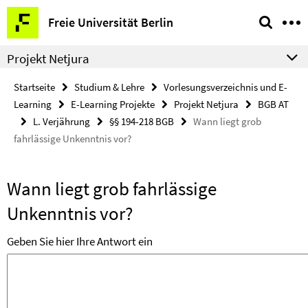
Springe
Service-
Freie Universität Berlin
direkt
Navigation
zu
Projekt Netjura
Inhalt
Startseite
Studium & Lehre
Vorlesungsverzeichnis und E-
Learning
E-Learning Projekte
Projekt Netjura
BGB AT
L. Verjährung
§§ 194-218 BGB
Wann liegt grob
fahrlässige Unkenntnis vor?
Wann liegt grob fahrlässige
Unkenntnis vor?
Geben Sie hier Ihre Antwort ein