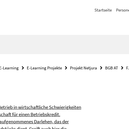
Startseite
Person
E-Learning
E-Learning Projekte
Projekt Netjura
BGB AT
F
Betrieb in wirtschaftliche Schwierigkeiten
chaft für einen Betriebskredit.
 M aufgenommenes Darlehen, das der
ücks dient. Greift auch hier die