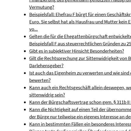
Vermutung?
Beispielsfall: Ehefrau F bürgt für einen Geschäft
Euro. Sie selbst hat als Hausfrau und Mutter kein
vo...
Gelten die für die Ehegattenbürgschaft entwickel
Beispielsfall F aus steuerrechtlichen Gründen zu 2
Gibt es in subjektiver Hinsicht Besonderheiten?
Gilt die Rechtsprechung zur Sittenwidrigkeit von
Darlehensgeber?
Ist auch das Eigenheim zu verwerten und wie sind
bewerten?
Kann auch ein Rechtsgeschäft allein deswegen, wei
sittenwidrig sein?
Kann der Bürgschaftsvertrag schon gem. § 311b II 
Kann die Nichtigkeit auf einen Teil der übernom
der Bürge nur teilweise ein eigenes Interesse an 
Kann in bestimmten Fällen ein besonderes Intere