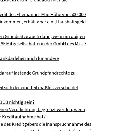
skredit des Ehemannes M in Höhe von 500.000
 Einkommen, erhält aber ein „Haushaltsgeld“
ten Grundsätze auch dann, wenn im obigen
5 % Mitgesellschafterin der GmbH des M ist?
 Bankdarlehen auch für andere
 darauf lastende Grundpfandrechte zu
l sich der eine Teil maßlos verschuldet,
BGB nichtig sein?
menen Verpflichtung begrenzt werden, wenn
der Kreditaufnahme hat?
sse des Kreditgebers die Inanspruchnahme des