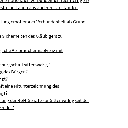
der emotionalen Verbundenheit rechtfertigen?
gsfreiheit auch aus anderen Umständen
mutung emotionaler Verbundenheit als Grund
 Sicherheiten des Gläubigers zu
gliche Verbraucherinsolvenz mit
bürgschaft sittenwidrig?
ng des Bürgen?
ngt?
aft eine Mitunterzeichnung des
ngt?
hung der BGH-Senate zur Sittenwidrigkeit der
eendet?