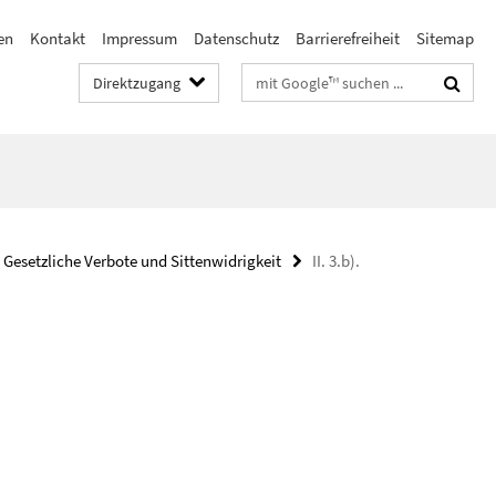
en
Kontakt
Impressum
Datenschutz
Barrierefreiheit
Sitemap
Suchbegriffe
Direktzugang
. Gesetzliche Verbote und Sittenwidrigkeit
II. 3.b).