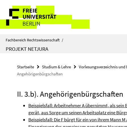
Springe
Service-
direkt
zu
Navigation
Inhalt
Fachbereich Rechtswissenschaft
/
PROJEKT NETJURA
Startseite
Studium & Lehre
Vorlesungsverzeichnis und 
Angehörigenbürgschaften
II. 3.b). Angehörigenbürgschaften
Beispielsfall: Arbeitnehmer A übernimmt, als sein 
gerät, aus Sorge um seinen Arbeitsplatz eine Bürgs
Beispielsfall: Die F bürgt für ein von ihrem Mann
Finanzierung des gemeinsam genutzten Hausgrundst