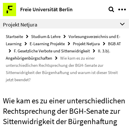
Springe
Service-
Freie Universität Berlin
direkt
Navigation
zu
Projekt Netjura
Inhalt
Startseite
Studium & Lehre
Vorlesungsverzeichnis und E-
Learning
E-Learning Projekte
Projekt Netjura
BGB AT
F. Gesetzliche Verbote und Sittenwidrigkeit
II. 3.b).
Angehörigenbürgschaften
Wie kam es zu einer
unterschiedlichen Rechtsprechung der BGH-Senate zur
Sittenwidrigkeit der Bürgenhaftung und warum ist dieser Streit
jetzt beendet?
Wie kam es zu einer unterschiedlichen
Rechtsprechung der BGH-Senate zur
Sittenwidrigkeit der Bürgenhaftung