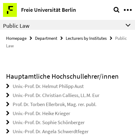
Springe
Service
Freie Universität Berlin
direkt
Navigation
zu
Public Law
Inhalt
Homepage
Department
Lecturers by Institutes
Public
Law
Hauptamtliche Hochschullehrer/innen
Univ.-Prof. Dr. Helmut Philipp Aust
Univ.-Prof. Dr. Christian Calliess, LL.M. Eur
Prof. Dr. Torben Ellerbrok, Mag. rer. publ.
Univ.-Prof. Dr. Heike Krieger
Univ.-Prof. Dr. Sophie Schönberger
Univ.-Prof. Dr. Angela Schwerdtfeger