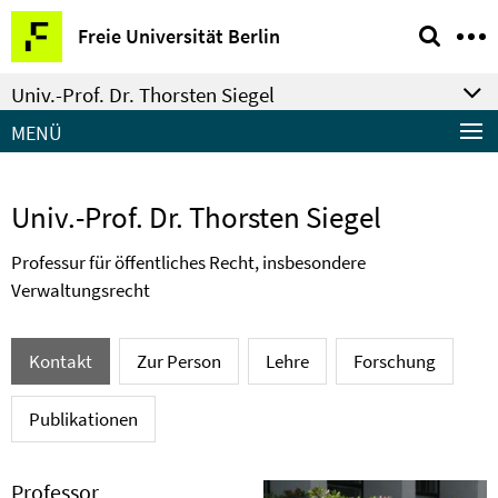
Springe
Service-
Freie Universität Berlin
direkt
Navigation
zu
Univ.-Prof. Dr. Thorsten Siegel
Inhalt
MENÜ
Univ.-Prof. Dr. Thorsten Siegel
Professur für öffentliches Recht, insbesondere
Verwaltungsrecht
Kontakt
Zur Person
Lehre
Forschung
Publikationen
Professor