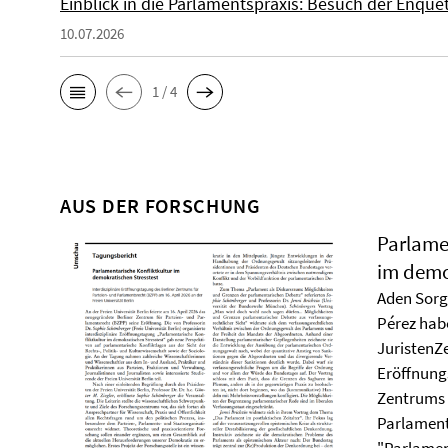
Einblick in die Parlamentspraxis: Besuch der Enq
10.07.2026
1 / 4
AUS DER FORSCHUNG
Parlame
im demo
Aden Sorg
Pérez habe
JuristenZe
Eröffnung
Zentrums 
Parlament