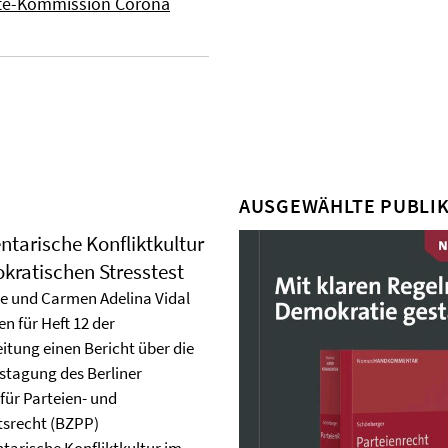
uete-Kommission Corona
AUSGEWÄHLTE PUBLI
ntarische Konfliktkultur
kratischen Stresstest
e und Carmen Adelina Vidal
n für Heft 12 der
itung einen Bericht über die
stagung des Berliner
für Parteien- und
srecht (BZPP)