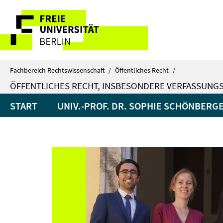
Springe
Service-
direkt
zu
Navigation
Inhalt
Fachbereich Rechtswissenschaft
/
Öffentliches Recht
/
ÖFFENTLICHES RECHT, INSBESONDERE VERFASSUNG
START
UNIV.-PROF. DR. SOPHIE SCHÖNBERG