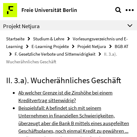
Springe
Service-
Freie Universität Berlin
direkt
Navigation
zu
Projekt Netjura
Inhalt
Startseite
Studium & Lehre
Vorlesungsverzeichnis und E-
Learning
E-Learning Projekte
Projekt Netjura
BGB AT
F. Gesetzliche Verbote und Sittenwidrigkeit
II. 3.a).
Wucherähnliches Geschäft
II. 3.a). Wucherähnliches Geschäft
Ab welcher Grenze ist die Zinshöhe bei einem
Kreditvertrag sittenwidrig?
Beispielsfall: A befindet sich mit seinem
Unternehmen in finanziellen Schwierigkeiten,
überzeugt aber die Bank B mittels eines ausgefeilten
Geschäftsplanes, noch einmal Kredit zu gewähren ...