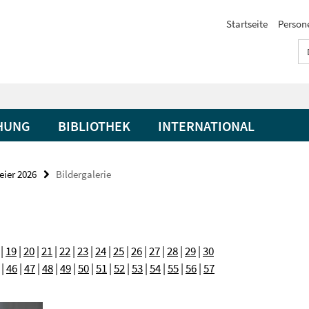
Startseite
Person
HUNG
BIBLIOTHEK
INTERNATIONAL
eier 2026
Bildergalerie
|
19
|
20
|
21
|
22
|
23
|
24
|
25
|
26
|
27
|
28
|
29
|
30
|
46
|
47
|
48
|
49
|
50
|
51
|
52
|
53
|
54
|
55
|
56
|
57