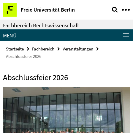
Springe
Service-
Freie Universität Berlin
direkt
Navigation
zu
Fachbereich Rechtswissenschaft
Inhalt
MENÜ
Startseite
Fachbereich
Veranstaltungen
Abschlussfeier 2026
Abschlussfeier 2026