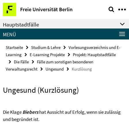
Springe
Service-
Freie Universität Berlin
direkt
Navigation
zu
Hauptstadtfälle
Inhalt
MENÜ
Startseite
Studium & Lehre
Vorlesungsverzeichnis und E-
Learning
E-Learning Projekte
Projekt: Hauptstadtfälle
Die Fälle
Fälle zum sonstigen besonderen
Verwaltungsrecht
Ungesund
Kurzlösung
Ungesund (Kurzlösung)
Die Klage
Biebers
hat Aussicht auf Erfolg, wenn sie zulässig
und begründet ist.