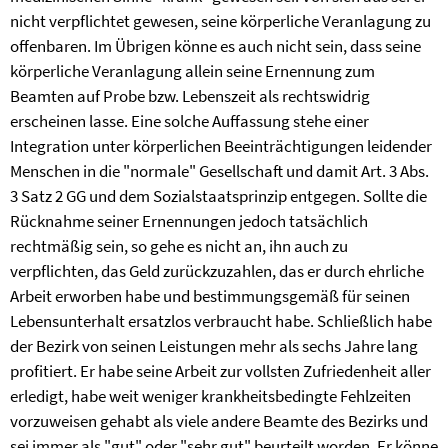
nicht verpflichtet gewesen, seine körperliche Veranlagung zu
offenbaren. Im Übrigen könne es auch nicht sein, dass seine
körperliche Veranlagung allein seine Ernennung zum
Beamten auf Probe bzw. Lebenszeit als rechtswidrig
erscheinen lasse. Eine solche Auffassung stehe einer
Integration unter körperlichen Beeinträchtigungen leidender
Menschen in die "normale" Gesellschaft und damit Art. 3 Abs.
3 Satz 2 GG und dem Sozialstaatsprinzip entgegen. Sollte die
Rücknahme seiner Ernennungen jedoch tatsächlich
rechtmäßig sein, so gehe es nicht an, ihn auch zu
verpflichten, das Geld zurückzuzahlen, das er durch ehrliche
Arbeit erworben habe und bestimmungsgemäß für seinen
Lebensunterhalt ersatzlos verbraucht habe. Schließlich habe
der Bezirk von seinen Leistungen mehr als sechs Jahre lang
profitiert. Er habe seine Arbeit zur vollsten Zufriedenheit aller
erledigt, habe weit weniger krankheitsbedingte Fehlzeiten
vorzuweisen gehabt als viele andere Beamte des Bezirks und
sei immer als "gut" oder "sehr gut" beurteilt worden. Er könne