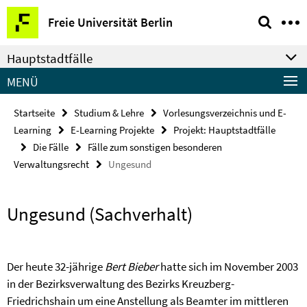
Springe
Service-
Freie Universität Berlin
direkt
Navigation
zu
Hauptstadtfälle
Inhalt
MENÜ
Startseite
Studium & Lehre
Vorlesungsverzeichnis und E-
Learning
E-Learning Projekte
Projekt: Hauptstadtfälle
Die Fälle
Fälle zum sonstigen besonderen
Verwaltungsrecht
Ungesund
Ungesund (Sachverhalt)
Der heute 32-jährige
Bert Bieber
hatte sich im November 2003
in der Bezirksverwaltung des Bezirks Kreuzberg-
Friedrichshain um eine Anstellung als Beamter im mittleren