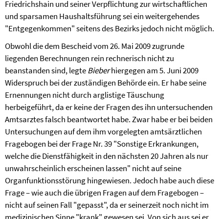
Friedrichshain und seiner Verpflichtung zur wirtschaftlichen
und sparsamen Haushaltsführung sei ein weitergehendes
"Entgegenkommen" seitens des Bezirks jedoch nicht möglich.
Obwohl die dem Bescheid vom 26. Mai 2009 zugrunde
liegenden Berechnungen rein rechnerisch nicht zu
beanstanden sind, legte
Bieber
hiergegen am 5. Juni 2009
Widerspruch bei der zuständigen Behörde ein. Er habe seine
Ernennungen nicht durch arglistige Täuschung
herbeigeführt, da er keine der Fragen des ihn untersuchenden
Amtsarztes falsch beantwortet habe. Zwar habe er bei beiden
Untersuchungen auf dem ihm vorgelegten amtsärztlichen
Fragebogen bei der Frage Nr. 39 "Sonstige Erkrankungen,
welche die Dienstfähigkeit in den nächsten 20 Jahren als nur
unwahrscheinlich erscheinen lassen" nicht auf seine
Organfunktionsstörung hingewiesen. Jedoch habe auch diese
Frage – wie auch die übrigen Fragen auf dem Fragebogen –
nicht auf seinen Fall "gepasst", da er seinerzeit noch nicht im
medizinischen Sinne "krank" gewesen sei. Von sich aus sei er