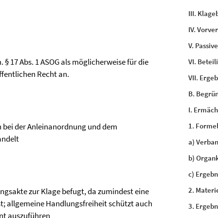
III. Klag
IV. Vorve
V. Passiv
 m. § 17 Abs. 1 ASOG als möglicherweise für die
VI. Betei
entlichen Recht an.
VII. Ergeb
B. Begrü
I. Ermäc
ich bei der Anleinanordnung und dem
1. Forme
andelt
a) Verba
b) Organ
c) Ergebni
2. Mater
ungsakte zur Klage befugt, da zumindest eine
st; allgemeine Handlungsfreiheit schützt auch
3. Ergebni
int auszuführen