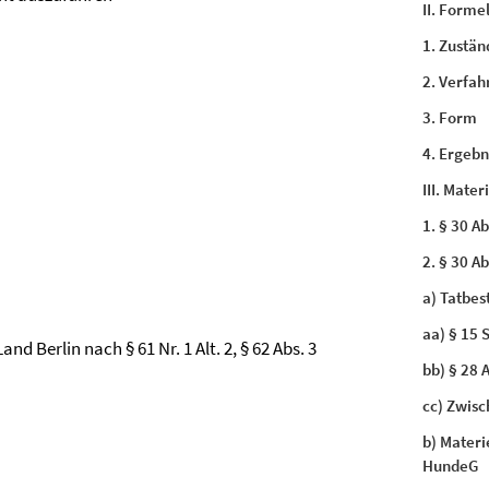
II. Forme
1. Zustän
2. Verfah
3. Form
4. Ergebni
III. Mate
1. § 30 Ab
2. § 30 A
a) Tatbe
aa) § 15 
and Berlin nach § 61 Nr. 1 Alt. 2, § 62 Abs. 3
bb) § 28 
cc) Zwisc
b) Materi
HundeG