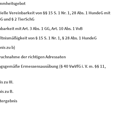
immheitsgebot
ielle Vereinbarkeit von §§ 15 S. 1 Nr. 1, 28 Abs. 1 HundeG mit
GG und § 2 TierSchG
barkeit mit Art. 3 Abs. 1 GG, Art. 10 Abs. 1 VvB
ltnismäßigkeit von § 15 S. 1 Nr. 1, § 28 Abs. 1 HundeG
nis zu b)
ruchnahme der richtigen Adressaten
ngsgemäße Ermessensausübung (§ 40 VwVfG i. V. m. §§ 11,
s zu III.
is zu B.
tergebnis