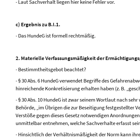
- Laut Sachverhalt liegen hier keine Fehler vor.
c) Ergebnis zu B.I.1.
- Das HundeG ist formell rechtmäßig.
2. Materielle Verfassungsmäßigkeit der Ermächtigung
- Bestimmtheitsgebot beachtet?
- § 30 Abs. 6 HundeG verwendet Begriffe des Gefahrenabwe
hinreichende Konkretisierung erhalten haben (z. B. „gesch
- § 30 Abs. 10 HundeG ist zwar seinem Wortlaut nach sehr
Behörde, „im Übrigen die zur Beseitigung festgestellter V
Verstöße gegen dieses Gesetz notwendigen Anordnungen [zu
unmittelbar entnehmen, welche Sachverhalte erfasst sein
- Hinsichtlich der Verhältnismäßigkeit der Norm kann ih