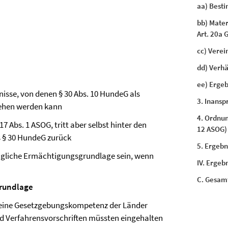
aa) Best
bb) Mater
Art. 20a 
cc) Verein
dd) Verhä
ee) Ergeb
isse, von denen § 30 Abs. 10 HundeG als
3. Inansp
sehen werden kann
4. Ordnu
17 Abs. 1 ASOG, tritt aber selbst hinter den
12 ASOG)
es § 30 HundeG zurück
5. Ergebni
ugliche Ermächtigungsgrundlage sein, wenn
IV. Ergebn
C. Gesam
grundlage
f eine Gesetzgebungskompetenz der Länder
nd Verfahrensvorschriften müssten eingehalten