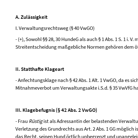
A. Zulässigkeit
I. Verwaltungsrechtsweg (§ 40 VwGO)
- (+), Sowohl §§ 28, 30 HundeG als auch § 1 Abs. 1 S. 1 i. V.
Streitentscheidung maßgebliche Normen gehören dem öff
II. Statthafte Klageart
- Anfechtungsklage nach § 42 Abs. 1 Alt. 1 VwGO, da es s
Mitnahmeverbot um Verwaltungsakte i.S.d. § 35 VwVfG h
III. Klagebefugnis (§ 42 Abs. 2 VwGO)
- Frau
Rüstig
ist als Adressantin der belastenden Verwalt
Verletzung des Grundrechts aus Art. 2 Abs. 1 GG möglich i
das Recht, seinen Hund örtlich unbegrenzt und unangele