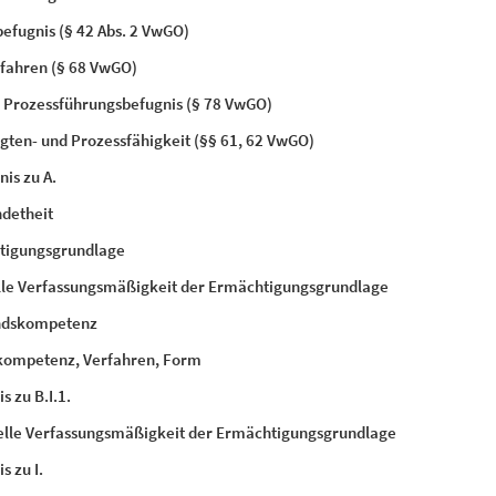
ebefugnis (§ 42 Abs. 2 VwGO)
rfahren (§ 68 VwGO)
e Prozessführungsbefugnis (§ 78 VwGO)
ligten- und Prozessfähigkeit (§§ 61, 62 VwGO)
nis zu A.
ndetheit
htigungsgrundlage
lle Verfassungsmäßigkeit der Ermächtigungsgrundlage
ndskompetenz
kompetenz, Verfahren, Form
s zu B.I.1.
ielle Verfassungsmäßigkeit der Ermächtigungsgrundlage
s zu I.