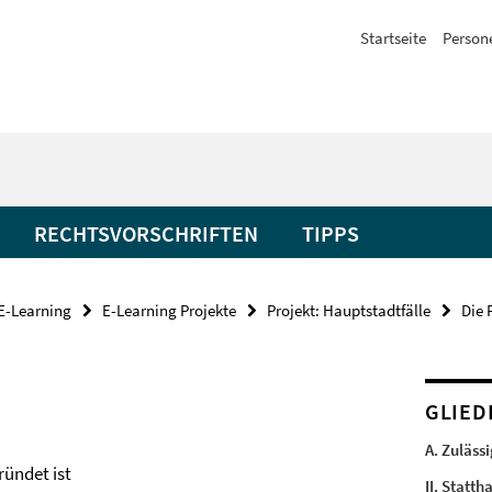
Startseite
Person
RECHTSVORSCHRIFTEN
TIPPS
E-Learning
E-Learning Projekte
Projekt: Hauptstadtfälle
Die 
GLIE
A. Zuläss
ründet ist
II. Statth