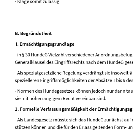
- Klage somit zulässig
B. Begründetheit
I. Ermächtigungsgrundlage
- in § 30 HundeG Vielzahl verschiedener Anordnungsbefugn
Generalklausel des Eingriffsrechts nach dem HundeG ge
- Als spezialgesetzliche Regelung verdrängt sie insoweit § 
spezielleren Eingriffsmöglichkeiten der Absätze 1 bis 9 d
- Normen des Hundegesetzes können jedoch nur dann ta
sie mit höherrangigem Recht vereinbar sind.
1. Formelle Verfassungsmäßigkeit der Ermächtigungs
- Als Landesgesetz müsste sich das HundeG zunächst au
stützen können und die für den Erlass geltenden Form- u