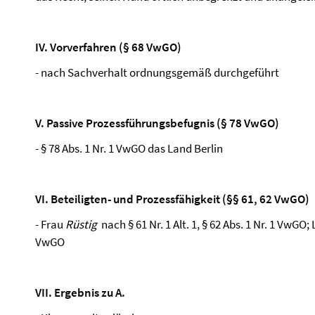
IV. Vorverfahren (§ 68 VwGO)
- nach Sachverhalt ordnungsgemäß durchgeführt
V. Passive Prozessführungsbefugnis (§ 78 VwGO)
- § 78 Abs. 1 Nr. 1 VwGO das Land Berlin
VI. Beteiligten- und Prozessfähigkeit (§§ 61, 62 VwGO)
- Frau
Rüstig
nach § 61 Nr. 1 Alt. 1, § 62 Abs. 1 Nr. 1 VwGO; L
VwGO
VII. Ergebnis zu A.