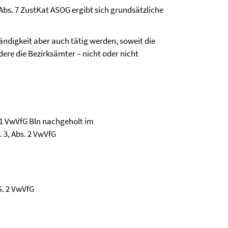
16a Abs. 7 ZustKat ASOG ergibt sich grundsätzliche
ständigkeit aber auch tätig werden, soweit die
ere die Bezirksämter – nicht oder nicht
. 1 VwVfG Bln nachgeholt im
 3, Abs. 2 VwVfG
S. 2 VwVfG