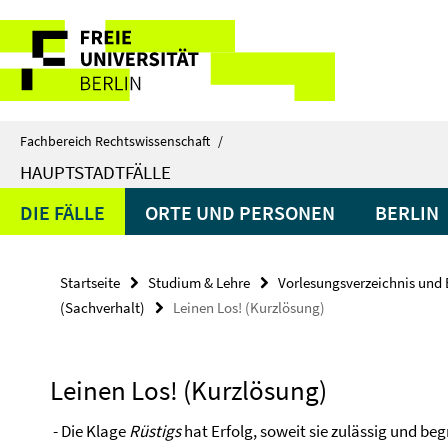
Springe
Service-
direkt
zu
Navigation
Inhalt
Fachbereich Rechtswissenschaft
/
HAUPTSTADTFÄLLE
DIE FÄLLE
ORTE UND PERSONEN
BERLIN
Startseite
Studium & Lehre
Vorlesungsverzeichnis und 
(Sachverhalt)
Leinen Los! (Kurzlösung)
Leinen Los! (Kurzlösung)
- Die Klage
Rüstigs
hat Erfolg, soweit sie zulässig und beg