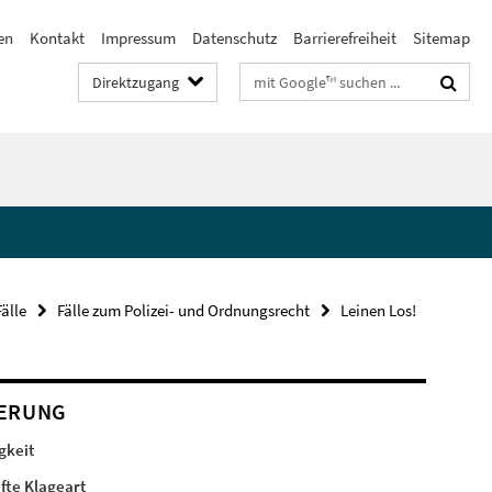
en
Kontakt
Impressum
Datenschutz
Barrierefreiheit
Sitemap
Suchbegriffe
Direktzugang
Fälle
Fälle zum Polizei- und Ordnungsrecht
Leinen Los!
DERUNG
igkeit
afte Klageart