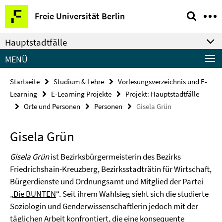
Springe
Service-
Freie Universität Berlin
direkt
Navigation
zu
Hauptstadtfälle
Inhalt
MENÜ
Startseite
Studium & Lehre
Vorlesungsverzeichnis und E-
Learning
E-Learning Projekte
Projekt: Hauptstadtfälle
Orte und Personen
Personen
Gisela Grün
Gisela Grün
Gisela Grün
ist Bezirksbürgermeisterin des Bezirks
Friedrichshain-Kreuzberg, Bezirksstadträtin für Wirtschaft,
Bürgerdienste und Ordnungsamt und Mitglied der Partei
„
Die BUNTEN
“. Seit ihrem Wahlsieg sieht sich die studierte
Soziologin und Genderwissenschaftlerin jedoch mit der
täglichen Arbeit konfrontiert, die eine konsequente