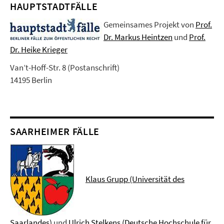
HAUPTSTADTFÄLLE
Gemeinsames Projekt von
Prof.
Dr. Markus Heintzen
und
Prof.
Dr. Heike Krieger
Van’t-Hoff-Str. 8 (Postanschrift)
14195 Berlin
SAARHEIMER FÄLLE
Klaus Grupp (Universität des
Saarlandes)
und
Ulrich Stelkens (Deutsche Hochschule für