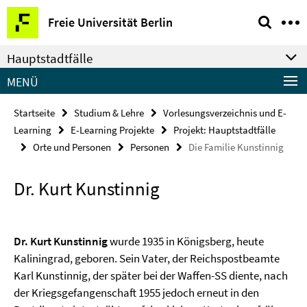
Springe
Service-
Freie Universität Berlin
direkt
Navigation
zu
Hauptstadtfälle
Inhalt
MENÜ
Startseite
Studium & Lehre
Vorlesungsverzeichnis und E-
Learning
E-Learning Projekte
Projekt: Hauptstadtfälle
Orte und Personen
Personen
Die Familie Kunstinnig
Dr. Kurt Kunstinnig
Dr. Kurt Kunstinnig
wurde 1935 in Königsberg, heute
Kaliningrad, geboren. Sein Vater, der Reichspostbeamte
Karl Kunstinnig, der später bei der Waffen-SS diente, nach
der Kriegsgefangenschaft 1955 jedoch erneut in den