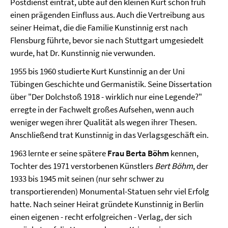
Postdienst eintrat, übte auf den kleinen Kurt schon früh
einen prägenden Einfluss aus. Auch die Vertreibung aus
seiner Heimat, die die Familie
Kunstinnig
erst nach
Flensburg führte, bevor sie nach Stuttgart umgesiedelt
wurde, hat Dr. Kunstinnig nie verwunden.
1955 bis 1960 studierte
Kurt Kunstinnig
an der Uni
Tübingen Geschichte und Germanistik. Seine Dissertation
über "Der Dolchstoß 1918 - wirklich nur eine Legende?"
erregte in der Fachwelt großes Aufsehen, wenn auch
weniger wegen ihrer Qualität als wegen ihrer Thesen.
Anschließend trat
Kunstinnig
in das Verlagsgeschäft ein.
1963 lernte er seine spätere
Frau Berta Böhm
kennen,
Tochter des 1971 verstorbenen Künstlers
Bert Böhm
, der
1933 bis 1945 mit seinen (nur sehr schwer zu
transportierenden) Monumental-Statuen sehr viel Erfolg
hatte. Nach seiner Heirat gründete Kunstinnig in Berlin
einen eigenen - recht erfolgreichen - Verlag, der sich