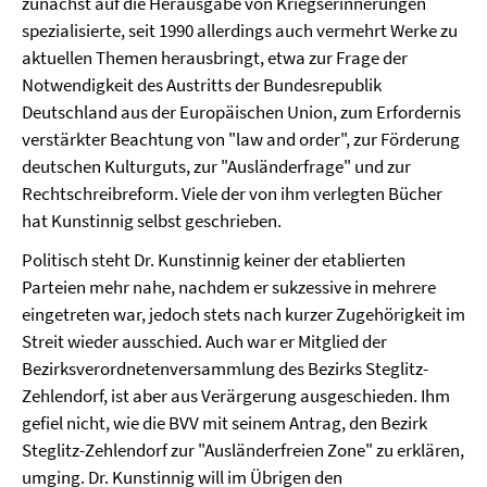
zunächst auf die Herausgabe von Kriegserinnerungen
spezialisierte, seit 1990 allerdings auch vermehrt Werke zu
aktuellen Themen herausbringt, etwa zur Frage der
Notwendigkeit des Austritts der Bundesrepublik
Deutschland aus der Europäischen Union, zum Erfordernis
verstärkter Beachtung von "law and order", zur Förderung
deutschen Kulturguts, zur "Ausländerfrage" und zur
Rechtschreibreform. Viele der von ihm verlegten Bücher
hat
Kunstinnig
selbst geschrieben.
Politisch steht Dr.
Kunstinnig
keiner der etablierten
Parteien mehr nahe, nachdem er sukzessive in mehrere
eingetreten war, jedoch stets nach kurzer Zugehörigkeit im
Streit wieder ausschied. Auch war er
Mitglied der
Bezirksverordnetenversammlung des Bezirks Steglitz-
Zehlendorf, ist aber aus Verärgerung ausgeschieden. Ihm
gefiel nicht, wie die BVV mit seinem Antrag, den Bezirk
Steglitz-Zehlendorf zur "Ausländerfreien Zone" zu erklären,
umging. Dr.
Kunstinnig
will im Übrigen den