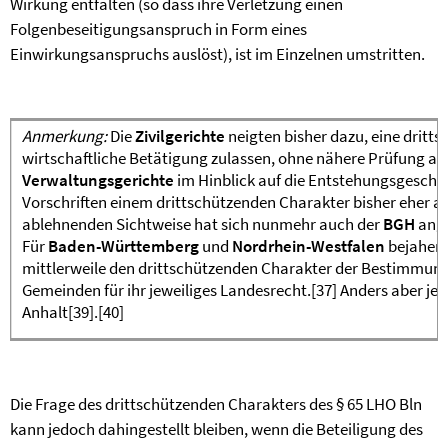
Wirkung entfalten (so dass ihre Verletzung einen
Folgenbeseitigungsanspruch in Form eines
Einwirkungsanspruchs auslöst), ist im Einzelnen umstritten.
Anmerkung:
Die
Zivilgerichte
neigten bisher dazu, eine dritt
wirtschaftliche Betätigung zulassen, ohne nähere Prüfung 
Verwaltungsgerichte
im Hinblick auf die Entstehungsgeschic
Vorschriften einem drittschützenden Charakter bisher eher
ablehnenden Sichtweise hat sich nunmehr auch der
BGH
ange
Für
Baden-Württemberg
und
Nordrhein-Westfalen
bejahen
mittlerweile den drittschützenden Charakter der Bestimmunge
Gemeinden für ihr jeweiliges Landesrecht.
[37]
Anders aber jet
Anhalt
[39]
.
[40]
Die Frage des drittschützenden Charakters des § 65 LHO Bln
kann jedoch dahingestellt bleiben, wenn die Beteiligung des