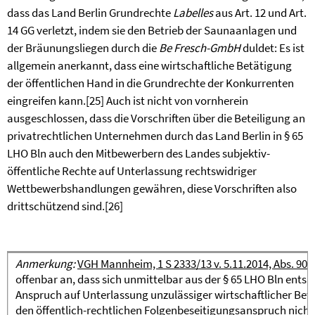
dass das Land Berlin Grundrechte
Labelles
aus Art. 12 und Art.
14 GG verletzt, indem sie den Betrieb der Saunaanlagen und
der Bräunungsliegen durch die
Be Fresch-GmbH
duldet: Es ist
allgemein anerkannt, dass eine wirtschaftliche Betätigung
der öffentlichen Hand in die Grundrechte der Konkurrenten
eingreifen kann.
[25]
Auch ist nicht von vornherein
ausgeschlossen, dass die Vorschriften über die Beteiligung an
privatrechtlichen Unternehmen durch das Land Berlin in § 65
LHO Bln auch den Mitbewerbern des Landes subjektiv-
öffentliche Rechte auf Unterlassung rechtswidriger
Wettbewerbshandlungen gewähren, diese Vorschriften also
drittschützend sind.
[26]
Anmerkung:
VGH Mannheim, 1 S 2333/13 v. 5.11.2014, Abs. 90
=
offenbar an, dass sich unmittelbar aus der § 65 LHO Bln ents
Anspruch auf Unterlassung unzulässiger wirtschaftlicher Bet
den öffentlich-rechtlichen Folgenbeseitigungsanspruch nicht b