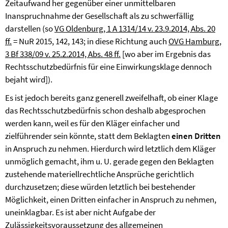
Zeitaufwand her gegenüber einer unmittelbaren
Inanspruchnahme der Gesellschaft als zu schwerfällig
darstellen (so
VG Oldenburg, 1 A 1314/14 v. 23.9.2014, Abs. 20
ff.
= NuR 2015, 142, 143; in diese Richtung auch
OVG Hamburg,
3 Bf 338/09 v. 25.2.2014, Abs. 48 ff.
[wo aber im Ergebnis das
Rechtsschutzbedürfnis für eine Einwirkungsklage dennoch
bejaht wird]).
Es ist jedoch bereits ganz generell zweifelhaft, ob einer Klage
das Rechtsschutzbedürfnis schon deshalb abgesprochen
werden kann, weil es für den Kläger einfacher und
zielführender sein könnte, statt dem Beklagten
einen Dritten
in Anspruch zu nehmen. Hierdurch wird letztlich dem Kläger
unmöglich gemacht, ihm u. U. gerade gegen den Beklagten
zustehende materiellrechtliche Ansprüche gerichtlich
durchzusetzen; diese würden letztlich bei bestehender
Möglichkeit, einen Dritten einfacher in Anspruch zu nehmen,
uneinklagbar. Es ist aber nicht Aufgabe der
Zulässigkeitsvoraussetzung des allgemeinen