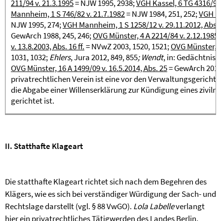
211/94 v. 21.3.1995
= NJW 1995, 2938;
VGH Kassel, 6 TG 4316/95 
Mannheim, 1 S 746/82 v. 21.7.1982
= NJW 1984, 251, 252;
VGH Ma
NJW 1995, 274;
VGH Mannheim, 1 S 1258/12 v. 29.11.2012, Abs. 5
GewArch 1988, 245, 246;
OVG Münster, 4 A 2214/84 v. 2.12.1985
v. 13.8.2003, Abs. 16 ff.
= NVwZ 2003, 1520, 1521;
OVG Münster, 15
1031, 1032;
Ehlers
, Jura 2012, 849, 855
; Wendt
, in: Gedächtnissc
OVG Münster, 16 A 1499/09 v. 16.5.2014, Abs. 25
= GewArch 2014,
privatrechtlichen Verein ist eine vor den Verwaltungsgericht
die Abgabe einer Willenserklärung zur Kündigung eines zivilr
gerichtet ist.
II. Statthafte Klageart
Die statthafte Klageart richtet sich nach dem Begehren des
Klägers, wie es sich bei verständiger Würdigung der Sach- und
Rechtslage darstellt (vgl. § 88 VwGO).
Lola Labelle
verlangt
hier ein privatrechtliches Tätigwerden des Landes Berlin,