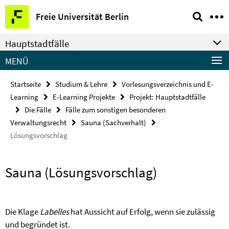
Springe
Service-
Freie Universität Berlin
direkt
Navigation
zu
Hauptstadtfälle
Inhalt
MENÜ
Startseite
Studium & Lehre
Vorlesungsverzeichnis und E-
Learning
E-Learning Projekte
Projekt: Hauptstadtfälle
Die Fälle
Fälle zum sonstigen besonderen
Verwaltungsrecht
Sauna (Sachverhalt)
Lösungsvorschlag
Sauna (Lösungsvorschlag)
Die Klage
Labelles
hat Aussicht auf Erfolg, wenn sie zulässig
und begründet ist.