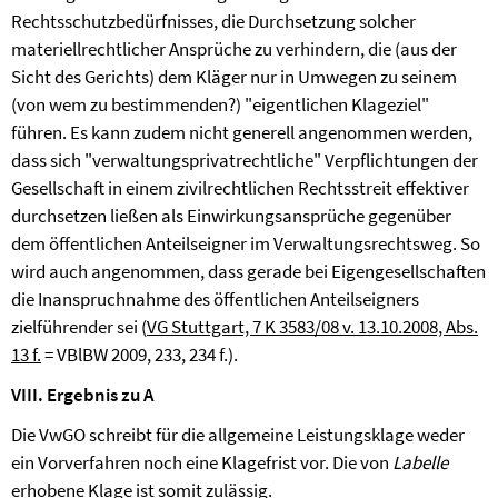
Rechtsschutzbedürfnisses, die Durchsetzung solcher
materiellrechtlicher Ansprüche zu verhindern, die (aus der
Sicht des Gerichts) dem Kläger nur in Umwegen zu seinem
(von wem zu bestimmenden?) "eigentlichen Klageziel"
führen. Es kann zudem nicht generell angenommen werden,
dass sich "verwaltungsprivatrechtliche" Verpflichtungen der
Gesellschaft in einem zivilrechtlichen Rechtsstreit effektiver
durchsetzen ließen als Einwirkungsansprüche gegenüber
dem öffentlichen Anteilseigner im Verwaltungsrechtsweg. So
wird auch angenommen, dass gerade bei Eigengesellschaften
die Inanspruchnahme des öffentlichen Anteilseigners
zielführender sei (
VG Stuttgart, 7 K 3583/08 v. 13.10.2008, Abs.
13 f.
= VBlBW 2009, 233, 234 f.).
VIII. Ergebnis zu A
Die VwGO schreibt für die allgemeine Leistungsklage weder
ein Vorverfahren noch eine Klagefrist vor. Die von
Labelle
erhobene Klage ist somit zulässig.