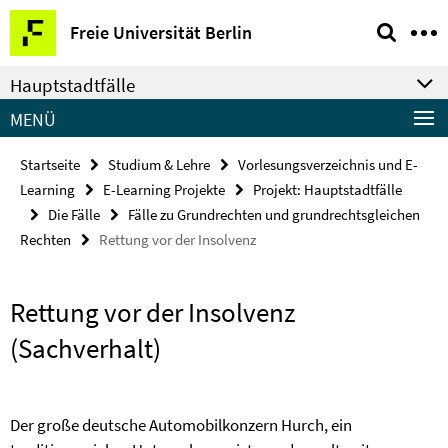
Springe
Service-
Freie Universität Berlin
direkt
Navigation
zu
Hauptstadtfälle
Inhalt
MENÜ
Startseite
Studium & Lehre
Vorlesungsverzeichnis und E-
Learning
E-Learning Projekte
Projekt: Hauptstadtfälle
Die Fälle
Fälle zu Grundrechten und grundrechtsgleichen
Rechten
Rettung vor der Insolvenz
Rettung vor der Insolvenz
(Sachverhalt)
Der große deutsche Automobilkonzern Hurch, ein