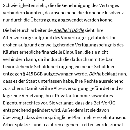
Schwierigkeiten sieht, die die Genehmigung des Vertrages
verhindern könnten, da anscheinend die drohende Insolvenz
nur durch die Übertragung abgewendet werden könne.
Die bei Hurch arbeitende
Adelheid Dörfle
sieht ihre
Altersvorsorge aufgrund des Vorvertrages ge­fährdet. Ihr
drohen aufgrund der weitgehenden Verfügungsbefugnis des
Käufers erhebliche finanzielle Einbußen, die sie nicht
verhindern kann, da ihr durch die dadurch unmittelbar
bevorstehende Schuldübertragung ein neuer Schuldner
entgegen § 415 BGB aufgezwungen werde.
Dörfle
beklagt nun,
dass es der Staat unterlassen habe, ihre Rechte ausreichend
zu sichern. Damit sei ihre Altersversorgung gefährdet und es
läge eine Verletzung ihrer Privatautonomie sowie ihres
Eigentumsrechtes vor. Sie verlangt, dass das
BetrVorÜG
entsprechend geändert wird.
Außerdem ist sie davon
überzeugt, dass der ursprüngliche Plan mehrere zehntausend
Arbeitsplätze – und u.a. ihren eigenen – retten würde, zumal