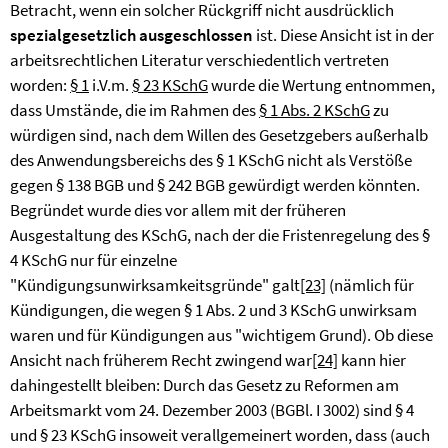
Betracht, wenn ein solcher Rückgriff nicht ausdrücklich
spezialgesetzlich ausgeschlossen
ist. Diese Ansicht ist in der
arbeitsrechtlichen Literatur verschiedentlich vertreten
worden:
§ 1
i.V.m.
§ 23 KSchG
wurde die Wertung entnommen,
dass Umstände, die im Rahmen des
§ 1 Abs. 2 KSchG
zu
würdigen sind, nach dem Willen des Gesetzgebers außerhalb
des Anwendungsbereichs des § 1 KSchG nicht als Verstöße
gegen § 138 BGB und § 242 BGB gewürdigt werden könnten.
Begründet wurde dies vor allem mit der früheren
Ausgestaltung des KSchG, nach der die Fristenregelung des §
4 KSchG nur für einzelne
"Kündigungsunwirksamkeitsgründe" galt
[23]
(nämlich für
Kündigungen, die wegen § 1 Abs. 2 und 3 KSchG unwirksam
waren und für Kündigungen aus "wichtigem Grund). Ob diese
Ansicht nach früherem Recht zwingend war
[24]
kann hier
dahingestellt bleiben: Durch das Gesetz zu Reformen am
Arbeitsmarkt vom 24. Dezember 2003 (BGBl. I 3002) sind § 4
und § 23 KSchG insoweit verallgemeinert worden, dass (auch