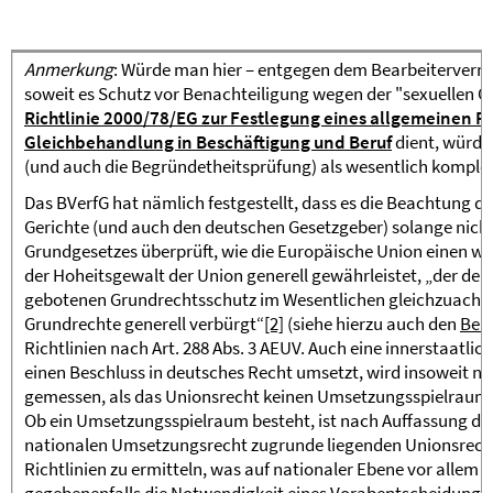
Anmerkung
: Würde man hier – entgegen dem Bearbeiterverme
soweit es Schutz vor Benachteiligung wegen der "sexuellen 
Richtlinie 2000/78/EG zur Festlegung eines allgemeinen R
Gleichbehandlung in Beschäftigung und Beruf
dient, würde
(und auch die Begründetheitsprüfung) als wesentlich komplex
Das BVerfG hat nämlich festgestellt, dass es die Beachtung 
Gerichte (und auch den deutschen Gesetzgeber) solange nic
Grundgesetzes überprüft, wie die Europäische Union einen 
der Hoheitsgewalt der Union generell gewährleistet, „der de
gebotenen Grundrechtsschutz im Wesentlichen gleichzuachte
Grundrechte generell verbürgt“
[2]
(siehe hierzu auch den
Berl
Richtlinien nach Art. 288 Abs. 3 AEUV. Auch eine innerstaatlich
einen Beschluss in deutsches Recht umsetzt, wird insoweit n
gemessen, als das Unionsrecht keinen Umsetzungsspielraum
Ob ein Umsetzungsspielraum besteht, ist nach Auffassung de
nationalen Umsetzungsrecht zugrunde liegenden Unionsrecht
Richtlinien zu ermitteln, was auf nationaler Ebene vor allem 