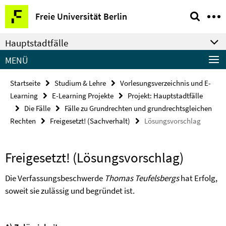
Springe
Service-
Freie Universität Berlin
direkt
Navigation
zu
Hauptstadtfälle
Inhalt
MENÜ
Startseite
Studium & Lehre
Vorlesungsverzeichnis und E-
Learning
E-Learning Projekte
Projekt: Hauptstadtfälle
Die Fälle
Fälle zu Grundrechten und grundrechtsgleichen
Rechten
Freigesetzt! (Sachverhalt)
Lösungsvorschlag
Freigesetzt! (Lösungsvorschlag)
Die Verfassungsbeschwerde
Thomas Teufelsbergs
hat Erfolg,
soweit sie zulässig und begründet ist.