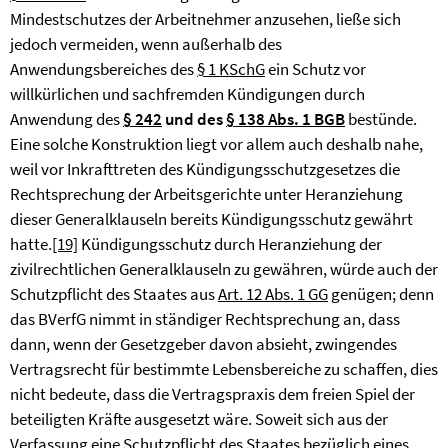
Mindestschutzes der Arbeitnehmer anzusehen, ließe sich
jedoch vermeiden, wenn außerhalb des
Anwendungsbereiches des
§ 1 KSchG
ein Schutz vor
willkürlichen und sachfremden Kündigungen durch
Anwendung des
§ 242
und des
§ 138 Abs. 1 BGB
bestünde.
Eine solche Konstruktion liegt vor allem auch deshalb nahe,
weil vor Inkrafttreten des Kündigungsschutzgesetzes die
Rechtsprechung der Arbeitsgerichte unter Heranziehung
dieser Generalklauseln bereits Kündigungsschutz gewährt
hatte.
[19]
Kündigungsschutz durch Heranziehung der
zivilrechtlichen Generalklauseln zu gewähren, würde auch der
Schutzpflicht des Staates aus
Art. 12 Abs. 1 GG
genügen; denn
das BVerfG nimmt in ständiger Rechtsprechung an, dass
dann, wenn der Gesetzgeber davon absieht, zwingendes
Vertragsrecht für bestimmte Lebensbereiche zu schaffen, dies
nicht bedeute, dass die Vertragspraxis dem freien Spiel der
beteiligten Kräfte ausgesetzt wäre. Soweit sich aus der
Verfassung eine Schutzpflicht des Staates bezüglich eines