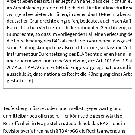
Arbeitsleben belässt. Hier liegt nun nahe, dass die Richtlini
im Arbeitsleben gerade nicht gebietet. Die Richtlinie dürfte 
zwingend verbieten. In Fällen, in denen das EU-Recht aber sta
deutschen Grundrechte eingreifen, bedeutet auch nach Auffa
EU-rechtlichen Verbots durch die nationalen Gerichte zugleic
Grundrechte, so dass im vorliegenden Fall eine Verletzung d
die Entscheidung des BAG als nicht von vornherein ausgeschl
seine Prüfungskompetenz also nicht zurück, so dass die Ver
Instrument zur Durchsetzung des EU-Rechts dienen kann. I
aber zudem wohl auch eine Verletzung des Art. 101 Abs. 1 Sat
267 Abs. 1 AEUV dem EuGH die Frage vorgelegt hat, ob und inw
ausschließt, dass nationales Recht die Kündigung eines Arb
gestattet.
[6]
Teufelsberg müsste zudem auch selbst, gegenwärtig und
unmittelbar betroffen sein. Hier könnte die gegenwärtige
Betroffenheit in Frage stehen. Jedoch hob das BAG – das im
Revisionsverfahren nach § 73 ArbGG die Rechtsanwendung