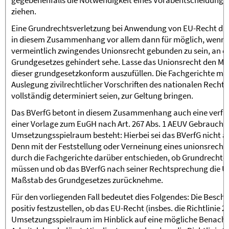
gegebenenfalls die Notwendigkeit eines Vorabentscheidungse
ziehen.
Eine Grundrechtsverletzung bei Anwendung von EU-Recht durc
in diesem Zusammenhang vor allem dann für möglich, wenn si
vermeintlich zwingendes Unionsrecht gebunden zu sein, an d
Grundgesetzes gehindert sehe. Lasse das Unionsrecht den Mi
dieser grundgesetzkonform auszufüllen. Die Fachgerichte müs
Auslegung zivilrechtlicher Vorschriften des nationalen Rechts,
vollständig determiniert seien, zur Geltung bringen.
Das BVerfG betont in diesem Zusammenhang auch eine verfass
einer Vorlage zum EuGH nach Art. 267 Abs. 1 AEUV Gebrauch z
Umsetzungsspielraum besteht: Hierbei sei das BVerfG nicht au
Denn mit der Feststellung oder Verneinung eines unionsrec
durch die Fachgerichte darüber entschieden, ob Grundrechte
müssen und ob das BVerfG nach seiner Rechtsprechung die 
Maßstab des Grundgesetzes zurücknehme.
Für den vorliegenden Fall bedeutet dies Folgendes: Die Besc
positiv festzustellen, ob das EU-Recht (insbes. die Richtlinie
Umsetzungsspielraum im Hinblick auf eine mögliche Benacht