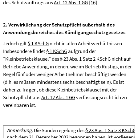
des Schutzauftrags aus
Art. 12 Abs. 1 GG
.
[16]
2. Verwirklichung der Schutzpflicht außerhalb des
Anwendungsbereiches des Kündigungsschutzgesetzes
Jedoch gilt
§ 1 KSchG
nicht in allen Arbeitsverhältnissen.
Insbesondere findet
§ 1 KSchG
aufgrund der
"Kleinbetriebsklausel" des
§ 23 Abs. 1 Satz 2 KSchG
nicht auf
Betriebe Anwendung, in denen, wie im Betrieb Rüstigs, in der
Regel fünf oder weniger Arbeitnehmer beschäftigt werden
(d.h. es müssen mindestens sechs beschäftigt sein). Es ist
daher zu fragen, ob diese Kleinbetriebsklausel mit der
Schutzpflicht aus
Art. 12 Abs. 1 GG
verfassungsrechtlich zu
vereinbaren ist.
Anmerkung:
Die Sonderregelung des
§ 23 Abs. 1 Satz 3 KSchG
f
nach dem 31. Dezember 2003 begonnen haben, ist vorliegend n