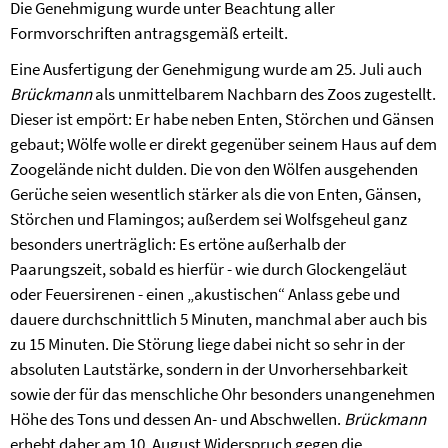
Die Genehmigung wurde unter Beachtung aller
Formvorschriften antragsgemäß erteilt.
Eine Ausfertigung der Genehmigung wurde am 25. Juli auch
Brückmann
als unmittelbarem Nachbarn des Zoos zugestellt.
Dieser ist empört: Er habe neben Enten, Störchen und Gänsen
gebaut; Wölfe wolle er direkt gegenüber seinem Haus auf dem
Zoogelände nicht dulden. Die von den Wölfen ausgehenden
Gerüche seien wesentlich stärker als die von Enten, Gänsen,
Störchen und Flamingos; außerdem sei Wolfsgeheul ganz
besonders unerträglich: Es ertöne außerhalb der
Paarungszeit, sobald es hierfür - wie durch Glockengeläut
oder Feuersirenen - einen „akustischen“ Anlass gebe und
dauere durchschnittlich 5 Minuten, manchmal aber auch bis
zu 15 Minuten. Die Störung liege dabei nicht so sehr in der
absoluten Lautstärke, sondern in der Unvorhersehbarkeit
sowie der für das menschliche Ohr besonders unangenehmen
Höhe des Tons und dessen An- und Abschwellen.
Brückmann
erhebt daher am 10. August Widerspruch gegen die