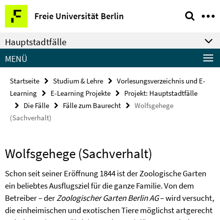
Springe
Service-
Freie Universität Berlin
direkt
Navigation
zu
Hauptstadtfälle
Inhalt
MENÜ
Startseite
Studium & Lehre
Vorlesungsverzeichnis und E-
Learning
E-Learning Projekte
Projekt: Hauptstadtfälle
Die Fälle
Fälle zum Baurecht
Wolfsgehege
(Sachverhalt)
Wolfsgehege (Sachverhalt)
Schon seit seiner Eröffnung 1844 ist der Zoologische Garten
ein beliebtes Ausflugsziel für die ganze Familie. Von dem
Betreiber – der
Zoologischer Garten Berlin AG
– wird versucht,
die einheimischen und exotischen Tiere möglichst artgerecht