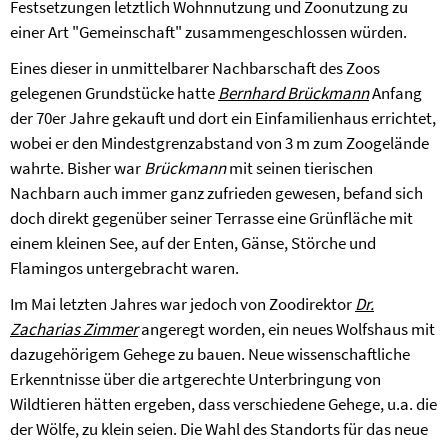
Festsetzungen letztlich Wohnnutzung und Zoonutzung zu
einer Art "Gemeinschaft" zusammengeschlossen würden.
Eines dieser in unmittelbarer Nachbarschaft des Zoos
gelegenen Grundstücke hatte
Bernhard Brückmann
Anfang
der 70er Jahre gekauft und dort ein Einfamilienhaus errichtet,
wobei er den Mindestgrenzabstand von 3 m zum Zoogelände
wahrte. Bisher war
Brückmann
mit seinen tierischen
Nachbarn auch immer ganz zufrieden gewesen, befand sich
doch direkt gegenüber seiner Terrasse eine Grünfläche mit
einem kleinen See, auf der Enten, Gänse, Störche und
Flamingos untergebracht waren.
Im Mai letzten Jahres war jedoch von Zoodirektor
Dr.
Zacharias Zimmer
angeregt worden, ein neues Wolfshaus mit
dazugehörigem Gehege zu bauen. Neue wissenschaftliche
Erkenntnisse über die artgerechte Unterbringung von
Wildtieren hätten ergeben, dass verschiedene Gehege, u.a. die
der Wölfe, zu klein seien. Die Wahl des Standorts für das neue