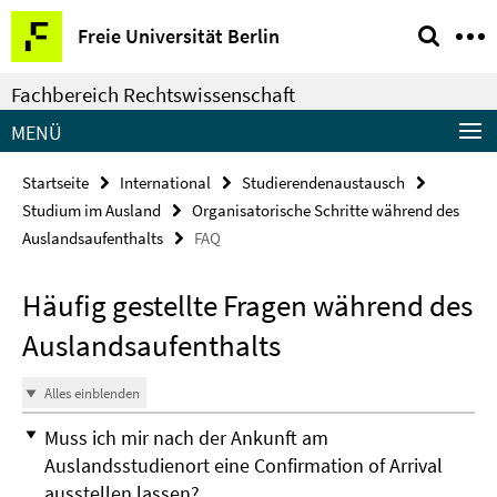
Springe
Service-
Freie Universität Berlin
direkt
Navigation
zu
Fachbereich Rechtswissenschaft
Inhalt
MENÜ
Startseite
International
Studierendenaustausch
Studium im Ausland
Organisatorische Schritte während des
Auslandsaufenthalts
FAQ
Häufig gestellte Fragen während des
Auslandsaufenthalts
Alles einblenden
Muss ich mir nach der Ankunft am
Auslandsstudienort eine Confirmation of Arrival
ausstellen lassen?