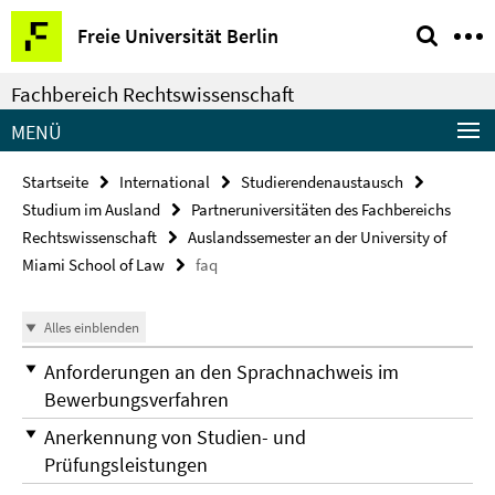
Springe
Service-
Freie Universität Berlin
direkt
Navigation
zu
Fachbereich Rechtswissenschaft
Inhalt
MENÜ
Startseite
International
Studierendenaustausch
Studium im Ausland
Partneruniversitäten des Fachbereichs
Rechtswissenschaft
Auslandssemester an der University of
Miami School of Law
faq
Alles einblenden
Anforderungen an den Sprachnachweis im
Bewerbungsverfahren
Anerkennung von Studien- und
Prüfungsleistungen