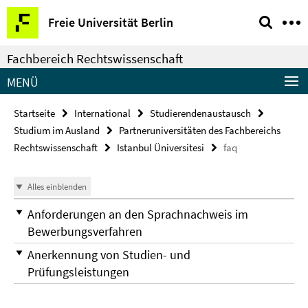
Springe
Service-
Freie Universität Berlin
direkt
Navigation
zu
Fachbereich Rechtswissenschaft
Inhalt
MENÜ
Startseite
International
Studierendenaustausch
Studium im Ausland
Partneruniversitäten des Fachbereichs
Rechtswissenschaft
Istanbul Üniversitesi
faq
Alles einblenden
Anforderungen an den Sprachnachweis im
Bewerbungsverfahren
Anerkennung von Studien- und
Prüfungsleistungen