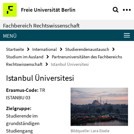
Springe
Service-
Freie Universität Berlin
direkt
Navigation
zu
Fachbereich Rechtswissenschaft
Inhalt
MENÜ
Startseite
International
Studierendenaustausch
Studium im Ausland
Partneruniversitäten des Fachbereichs
Rechtswissenschaft
Istanbul Üniversitesi
Istanbul Üniversitesi
Erasmus-Code:
TR
ISTANBU 03
Zielgruppe:
Studierende im
grundständigen
Studiengang
Bildquelle: Lara Eisele