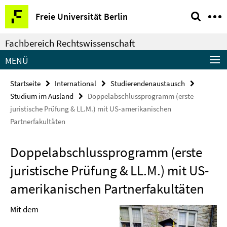
Springe
Service-
Freie Universität Berlin
direkt
Navigation
zu
Fachbereich Rechtswissenschaft
Inhalt
MENÜ
Startseite
International
Studierendenaustausch
Studium im Ausland
Doppelabschlussprogramm (erste
juristische Prüfung & LL.M.) mit US-amerikanischen
Partnerfakultäten
Doppelabschlussprogramm (erste
juristische Prüfung & LL.M.) mit US-
amerikanischen Partnerfakultäten
Mit dem