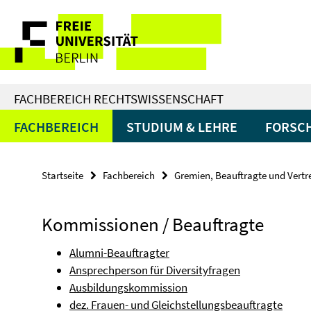
Springe
Service-
direkt
zu
Navigation
Inhalt
FACHBEREICH RECHTSWISSENSCHAFT
FACHBEREICH
STUDIUM & LEHRE
FORSC
Startseite
Fachbereich
Gremien, Beauftragte und Vert
Kommissionen / Beauftragte
Alumni-Beauftragter
Ansprechperson für Diversityfragen
Ausbildungskommission
dez. Frauen- und Gleichstellungsbeauftragte