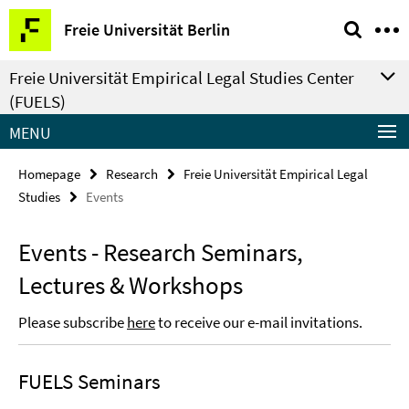
Springe
Service
Freie Universität Berlin
direkt
Navigation
zu
Freie Universität Empirical Legal Studies Center
Inhalt
(FUELS)
MENU
Homepage
Research
Freie Universität Empirical Legal
Studies
Events
Events - Research Seminars,
Lectures & Workshops
Please subscribe
here
to receive our e-mail invitations.
FUELS Seminars