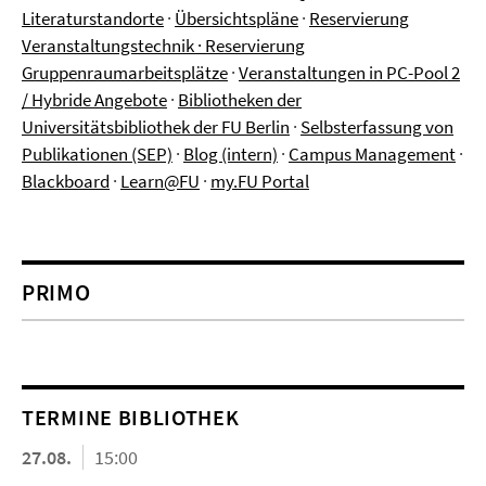
Literaturstandorte
·
Übersichtspläne
·
Reservierung
Veranstaltungstechnik
·
Reservierung
Gruppenraumarbeitsplätze
·
Veranstaltungen in PC-Pool 2
/ Hybride Angebote
·
Bibliotheken der
Universitätsbibliothek der FU Berlin
·
Selbsterfassung von
Publikationen (SEP)
·
Blog (intern)
·
Campus Management
·
Blackboard
·
Learn@FU
·
my.FU Portal
PRIMO
TERMINE BIBLIOTHEK
27.08.
15:00