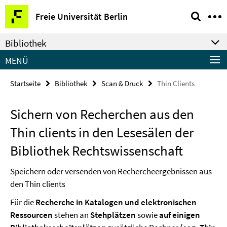
Springe
Service-
Freie Universität Berlin
direkt
Navigation
zu
Bibliothek
Inhalt
MENÜ
Startseite
Bibliothek
Scan & Druck
Thin Clients
Sichern von Recherchen aus den
Thin clients in den Lesesälen der
Bibliothek Rechtswissenschaft
Speichern oder versenden von Rechercheergebnissen aus
den Thin clients
Für die
Recherche in Katalogen und elektronischen
Ressourcen
stehen an
Stehplätzen
sowie
auf einigen