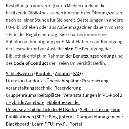
Bestellungen von verfügbaren Medien direkt in die
besitzende Bibliothek stehen innerhalb der Öffnungszeiten
nach ca. einer Stunde für Sie bereit. Bestellungen in andere
FU-Bibliotheken oder aus Außenmagazinen dauern von Mo
– Fr in der Regel einen Tag. Sie erhalten immer eine
Abholbenachrichtigung per E-Mail. Näheres zur Benutzung
der Lesesäle und zur Ausleihe
hier
.
Die Benutzung der
Bibliothek erfolgt im Rahmen der
Benutzungsordnung
und
des
Code of Conduct
der Freien Universität Berlin.
Schließzeiten
·
Kontakt
·
Anfahrt
·
FAQ
·
Literaturstandorte
·
Übersichtspläne
·
Reservierung
Veranstaltungstechnik
·
Reservierung
Gruppenraumarbeitsplätze
·
Veranstaltungen in PC-Pool 2
/ Hybride Angebote
·
Bibliotheken der
Universitätsbibliothek der FU Berlin
·
Selbsterfassung von
Publikationen (SEP)
·
Blog (intern)
·
Campus Management
·
Blackboard
·
Learn@FU
·
my.FU Portal