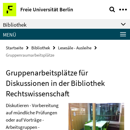
Springe
Service-
Freie Universität Berlin
direkt
Navigation
zu
Bibliothek
Inhalt
MENÜ
Startseite
Bibliothek
Lesesäle - Ausleihe
Gruppenraumarbeitsplätze
Gruppenarbeitsplätze für
Diskussionen in der Bibliothek
Rechtswissenschaft
Diskutieren - Vorbereitung
auf mündliche Prüfungen
oder auf Vorträge -
Arbeitsgruppen -