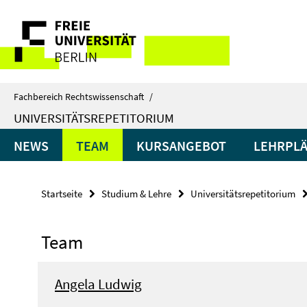
Springe
Service-
direkt
zu
Navigation
Inhalt
Fachbereich Rechtswissenschaft
/
UNIVERSITÄTSREPETITORIUM
NEWS
TEAM
KURSANGEBOT
LEHRPL
Startseite
Studium & Lehre
Universitätsrepetitorium
Team
Angela Ludwig