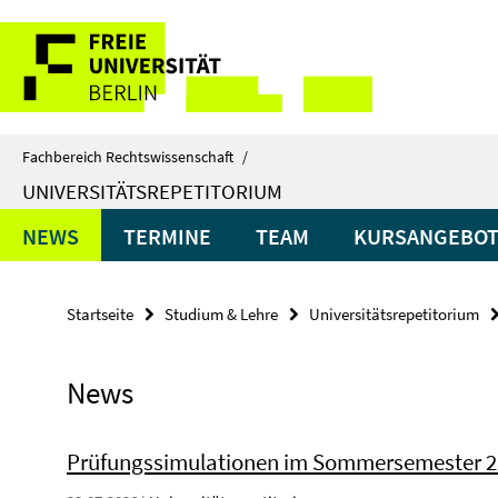
Springe
Service-
direkt
zu
Navigation
Inhalt
Fachbereich Rechtswissenschaft
/
UNIVERSITÄTSREPETITORIUM
NEWS
TERMINE
TEAM
KURSANGEBO
Startseite
Studium & Lehre
Universitätsrepetitorium
News
Prüfungssimulationen im Sommersemester 2