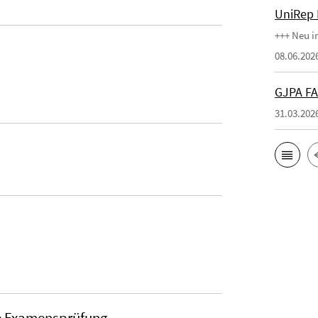
UniRep 
+++ Neu 
08.06.202
GJPA FA
31.03.202
he Examensprüfung