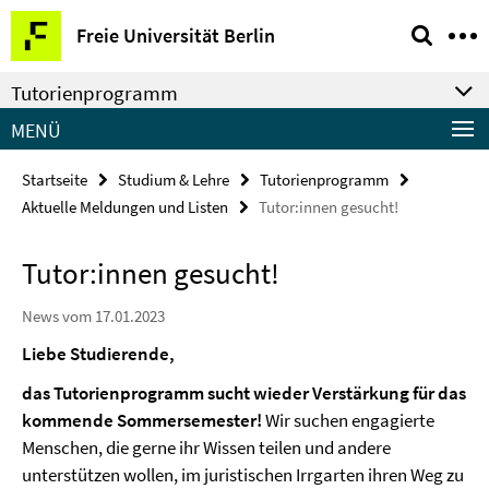
Springe
Service-
Freie Universität Berlin
direkt
Navigation
zu
Tutorienprogramm
Inhalt
MENÜ
Startseite
Studium & Lehre
Tutorienprogramm
Aktuelle Meldungen und Listen
Tutor:innen gesucht!
Tutor:innen gesucht!
News vom 17.01.2023
Liebe Studierende,
das Tutorienprogramm sucht wieder Verstärkung für das
kommende Sommersemester!
Wir suchen engagierte
Menschen, die gerne ihr Wissen teilen und andere
unterstützen wollen, im juristischen Irrgarten ihren Weg zu