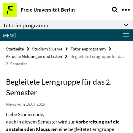
Springe
Service-
Freie Universität Berlin
direkt
Navigation
zu
Tutorienprogramm
Inhalt
MENÜ
Startseite
Studium & Lehre
Tutorienprogramm
Aktuelle Meldungen und Listen
Begleitete Lerngruppe für das
2. Semester
Begleitete Lerngruppe für das 2.
Semester
News vom 16.07.2025
Liebe Studierende,
auch in diesem Semester wird zur
Vorbereitung auf die
anstehenden Klausuren
eine begleitete Lerngruppe