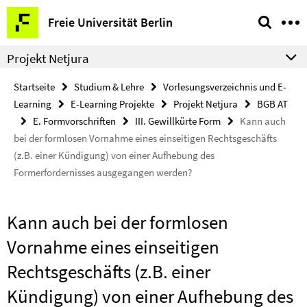
Springe
Service-
Freie Universität Berlin
direkt
Navigation
zu
Projekt Netjura
Inhalt
Startseite
Studium & Lehre
Vorlesungsverzeichnis und E-
Learning
E-Learning Projekte
Projekt Netjura
BGB AT
E. Formvorschriften
III. Gewillkürte Form
Kann auch
bei der formlosen Vornahme eines einseitigen Rechtsgeschäfts
(z.B. einer Kündigung) von einer Aufhebung des
Formerfordernisses ausgegangen werden?
Kann auch bei der formlosen
Vornahme eines einseitigen
Rechtsgeschäfts (z.B. einer
Kündigung) von einer Aufhebung des