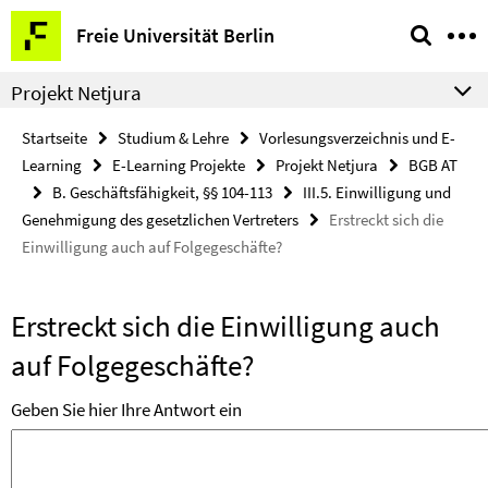
Springe
Service-
Freie Universität Berlin
direkt
Navigation
zu
Projekt Netjura
Inhalt
Startseite
Studium & Lehre
Vorlesungsverzeichnis und E-
Learning
E-Learning Projekte
Projekt Netjura
BGB AT
B. Geschäftsfähigkeit, §§ 104-113
III.5. Einwilligung und
Genehmigung des gesetzlichen Vertreters
Erstreckt sich die
Einwilligung auch auf Folgegeschäfte?
Erstreckt sich die Einwilligung auch
auf Folgegeschäfte?
Geben Sie hier Ihre Antwort ein