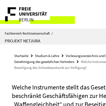
Springe
Service-
direkt
zu
Navigation
Inhalt
Fachbereich Rechtswissenschaft
/
PROJEKT NETJURA
Startseite
Studium & Lehre
Vorlesungsverzeichnis und 
Genehmigung des gesetzlichen Vertreters
Welche Instrumen
Beseitigung des Schwebezustands zur Verfügung?
Welche Instrumente stellt das Gese
beschränkt Geschäftsfähigen zur He
„Waffengleichheit“ und zur Beseit