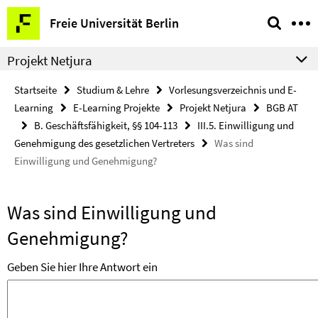
Springe
Service-
Freie Universität Berlin
direkt
Navigation
zu
Projekt Netjura
Inhalt
Startseite
Studium & Lehre
Vorlesungsverzeichnis und E-
Learning
E-Learning Projekte
Projekt Netjura
BGB AT
B. Geschäftsfähigkeit, §§ 104-113
III.5. Einwilligung und
Genehmigung des gesetzlichen Vertreters
Was sind
Einwilligung und Genehmigung?
Was sind Einwilligung und
Genehmigung?
Geben Sie hier Ihre Antwort ein