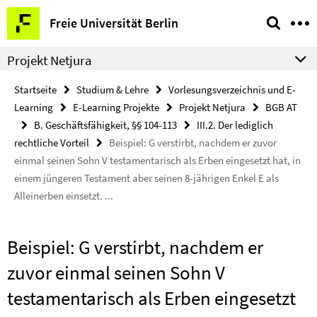
Springe
Service-
Freie Universität Berlin
direkt
Navigation
zu
Projekt Netjura
Inhalt
Startseite
Studium & Lehre
Vorlesungsverzeichnis und E-
Learning
E-Learning Projekte
Projekt Netjura
BGB AT
B. Geschäftsfähigkeit, §§ 104-113
III.2. Der lediglich
rechtliche Vorteil
Beispiel: G verstirbt, nachdem er zuvor
einmal seinen Sohn V testamentarisch als Erben eingesetzt hat, in
einem jüngeren Testament aber seinen 8-jährigen Enkel E als
Alleinerben einsetzt. ...
Beispiel: G verstirbt, nachdem er
zuvor einmal seinen Sohn V
testamentarisch als Erben eingesetzt