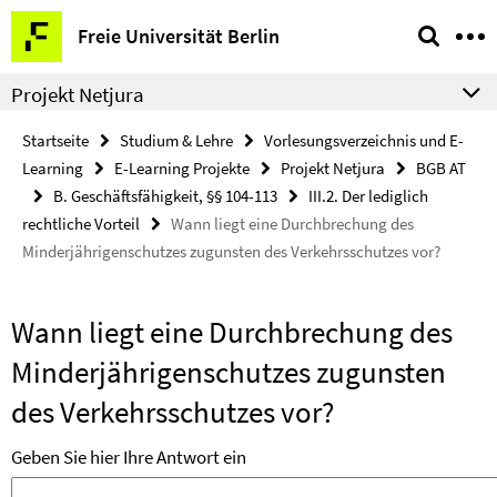
Springe
Service-
Freie Universität Berlin
direkt
Navigation
zu
Projekt Netjura
Inhalt
Startseite
Studium & Lehre
Vorlesungsverzeichnis und E-
Learning
E-Learning Projekte
Projekt Netjura
BGB AT
B. Geschäftsfähigkeit, §§ 104-113
III.2. Der lediglich
rechtliche Vorteil
Wann liegt eine Durchbrechung des
Minderjährigenschutzes zugunsten des Verkehrsschutzes vor?
Wann liegt eine Durchbrechung des
Minderjährigenschutzes zugunsten
des Verkehrsschutzes vor?
Geben Sie hier Ihre Antwort ein