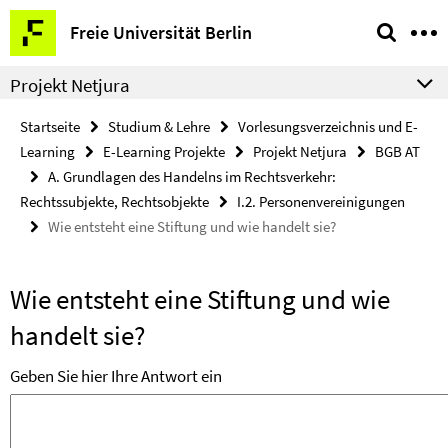
Springe
Service-
Freie Universität Berlin
direkt
Navigation
zu
Projekt Netjura
Inhalt
Startseite
Studium & Lehre
Vorlesungsverzeichnis und E-
Learning
E-Learning Projekte
Projekt Netjura
BGB AT
A. Grundlagen des Handelns im Rechtsverkehr:
Rechtssubjekte, Rechtsobjekte
I.2. Personenvereinigungen
Wie entsteht eine Stiftung und wie handelt sie?
Wie entsteht eine Stiftung und wie
handelt sie?
Geben Sie hier Ihre Antwort ein