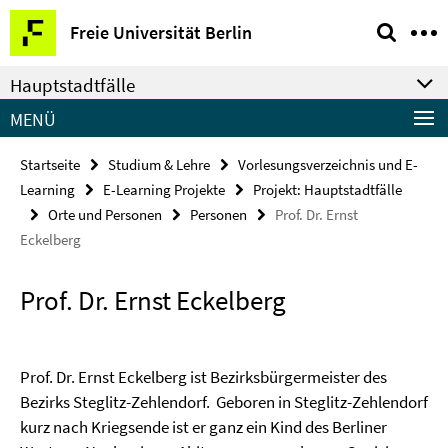
Springe
Service-
Freie Universität Berlin
direkt
Navigation
zu
Hauptstadtfälle
Inhalt
MENÜ
Startseite
Studium & Lehre
Vorlesungsverzeichnis und E-
Learning
E-Learning Projekte
Projekt: Hauptstadtfälle
Orte und Personen
Personen
Prof. Dr. Ernst
Eckelberg
Prof. Dr. Ernst Eckelberg
Prof. Dr. Ernst Eckelberg ist
Bezirksbürgermeister des
Bezirks Steglitz-Zehlendorf.
Geboren in Steglitz-Zehlendorf
kurz nach Kriegsende ist er ganz ein Kind des Berliner