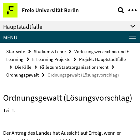
Springe
Service-
Freie Universität Berlin
direkt
Navigation
zu
Hauptstadtfälle
Inhalt
MENÜ
Startseite
Studium & Lehre
Vorlesungsverzeichnis und E-
Learning
E-Learning Projekte
Projekt: Hauptstadtfälle
Die Fälle
Fälle zum Staatsorganisationsrecht
Ordnungsgewalt
Ordnungsgewalt (Lösungsvorschlag)
Ordnungsgewalt (Lösungsvorschlag)
Teil 1:
Der Antrag des Landes hat Aussicht auf Erfolg, wenn er