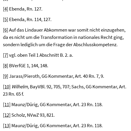
[4]
Ebenda, Rn. 127.
[5]
Ebenda, Rn. 114, 127.
[6]
Auf das Lindauer Abkommen war somit nicht einzugehen,
da es nicht um die Transformation in nationales Recht ging,
sondern lediglich um die Frage der Abschlusskompetenz.
[7]
vgl. oben Teil 1 Abschnitt B. 2. a.
[8]
BVerfGE 1, 144, 148.
[9]
Jarass/Pieroth, GG Kommentar, Art. 40 Rn. 7, 9.
[10]
Wilhelm,
BayVBl. 92, 705, 707; Sachs, GG Kommentar, Art.
23 Rn. 65
f.
[11]
Maunz/Dürig, GG Kommentar, Art. 23 Rn. 118.
[12]
Scholz, NVwZ 93, 821.
[13]
Maunz/Dürig, GG Kommentar, Art. 23 Rn. 118.