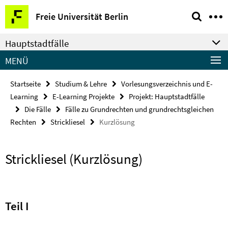
Springe
Service-
Freie Universität Berlin
direkt
Navigation
zu
Hauptstadtfälle
Inhalt
MENÜ
Startseite
Studium & Lehre
Vorlesungsverzeichnis und E-
Learning
E-Learning Projekte
Projekt: Hauptstadtfälle
Die Fälle
Fälle zu Grundrechten und grundrechtsgleichen
Rechten
Strickliesel
Kurzlösung
Strickliesel (Kurzlösung)
Teil I